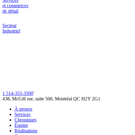
Services
et commerces
de détail
Secteur
Industriel
1 514-355-3500
'
438, McGill rue, suite 500, Montréal QC H2Y 2G1
À propos
Services
Chroniques
Équipe
Réalisations